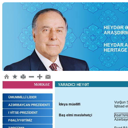
HEYDƏR ƏL
ARAŞDΙRM
HEYDAR A
HERITAGE
MƏRKƏZ
YARADICI HEYƏT
ÜMUMMİLLİ LİDER
Vurğun
İdeya müəllifi
AZƏRBAYCAN PREZİDENTİ
İqtisad e
I VİTSE-PREZİDENT
Baş elmi məsləhətçi
Asəf NA
Azərbayc
FƏALİYYƏTİMİZ