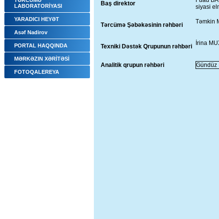
Fuad BA
TƏRCÜMƏ
Baş direktor
LABORATORİYASI
siyasi el
YARADICI HEYƏT
Təmkin
Tərcümə Şəbəkəsinin rəhbəri
Asəf Nadirov
İrina M
PORTAL HAQQINDA
Texniki Dəstək Qrupunun rəhbəri
MƏRKƏZIN XƏRİTƏSİ
Analitik qrupun rəhbəri
Gündüz
FOTOQALEREYA