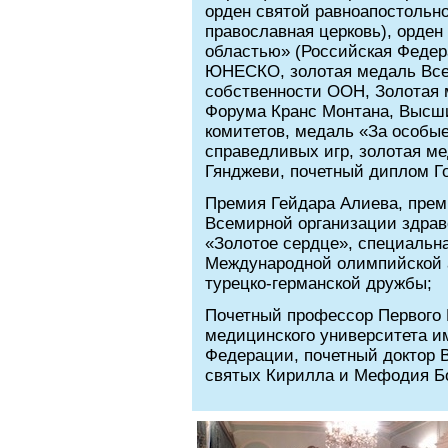
орден святой равноапостольно
православная церковь), орден
областью» (Российская Федер
ЮНЕСКО, золотая медаль Все
собственности ООН, Золотая ме
Форума Кранс Монтана, Высш
комитетов, медаль «За особы
справедливых игр, золотая м
Гянджеви, почетный диплом Г
Премия Гейдара Алиева, прем
Всемирной организации здрав
«Золотое сердце», специальна
Международной олимпийской а
турецко-германской дружбы;
Почетный профессор Первого 
медицинского университета и
Федерации, почетный доктор 
святых Кирилла и Мефодия Б