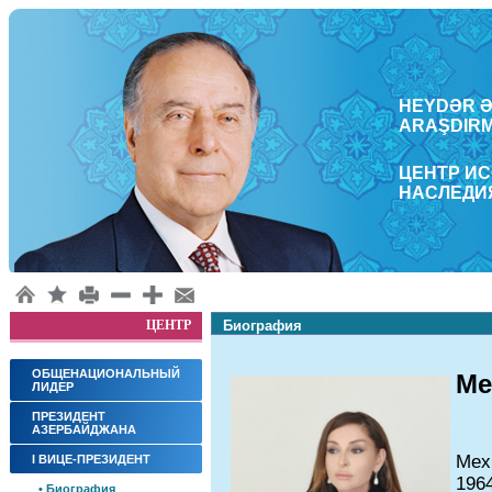
HEYDƏR ƏL
ARAŞDΙRM
ЦЕНТР И
НАСЛЕДИ
ЦЕНТР
Биография
ОБЩЕНАЦИОНАЛЬНЫЙ
Ме
ЛИДЕР
ПРЕЗИДЕНТ
АЗЕРБАЙДЖАНА
Мех
I ВИЦЕ-ПРЕЗИДЕНТ
1964
• Биография