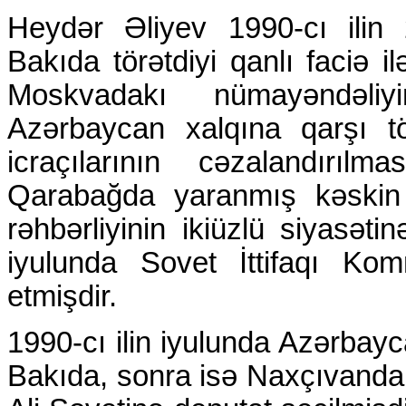
Heydər Əliyev 1990-cı ilin
Bakıda törətdiyi qanlı faciə 
Moskvadakı nümayəndəliy
Azərbaycan xalqına qarşı tör
icraçılarının cəzalandırıl
Qarabağda yaranmış kəskin 
rəhbərliyinin ikiüzlü siyasətin
iyulunda Sovet İttifaqı Komm
etmişdir.
1990-cı ilin iyulunda Azərbay
Bakıda, sonra isə Naxçıvanda