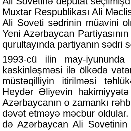
Ali Sovetinə deputat seçilmişd
Muxtar Respublikası Ali Məcli
Ali Soveti sədrinin müavini o
Yeni Azərbaycan Partiyasının 
qurultayında partiyanın sədri s
1993-cü ilin may-iyununda
kəskinləşməsi ilə ölkədə vət
müstəqilliyin itirilməsi təh
Heydər Əliyevin hakimiyyətə g
Azərbaycanın o zamankı rəhbə
dəvət etməyə məcbur oldular. 
də Azərbaycan Ali Sovetinin s