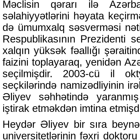
Məclisin qərarı ilə Azərba
səlahiyyətlərini həyata keçirm
də ümumxalq səsverməsi nət
Respublikasının Prezidenti se
xalqın yüksək fəallığı şəraitin
faizini toplayaraq, yenidən A
seçilmişdir. 2003-cü il ok
seçkilərində namizədliyinin ir
Əliyev səhhətində yaranmış
iştirak etməkdən imtina etmişdi
Heydər Əliyev bir sıra beynəl
universitetlərinin fəxri doktor