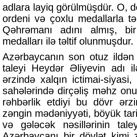
adlara layiq görülmüşdür. O, d
ordeni və çoxlu medallarla təl
Qəhrəmanı adını almış, bir
medalları ilə təltif olunmuşdur.
Azərbaycanın son otuz ildən 
taleyi Heydər Əliyevin adı ilə
ərzində xalqın ictimai-siyasi
sahələrində dirçəliş məhz onu
rəhbərlik etdiyi bu dövr ərz
zəngin mədəniyyəti, böyük tar
və gələcək nəsillərinin ta
Azərbaycanı bir dövlət kimi 