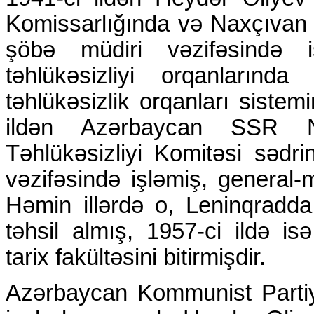
Komissarlığında və Naxçıvan
şöbə müdiri vəzifəsində 
təhlükəsizliyi orqanlarınd
təhlükəsizlik orqanları siste
ildən Azərbaycan SSR Na
Təhlükəsizliyi Komitəsi sədri
vəzifəsində işləmiş, general-
Həmin illərdə o, Leninqradda 
təhsil almış, 1957-ci ildə is
tarix fakültəsini bitirmişdir.
Azərbaycan Kommunist Partiy