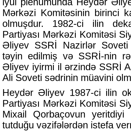
iyul plenumunda Heydər Əliy
Mərkəzi Komitəsinin birinci ka
olmuşdur. 1982-ci ilin dek
Partiyası Mərkəzi Komitəsi S
Əliyev SSRİ Nazirlər Soveti 
təyin edilmiş və SSRİ-nin rə
Əliyev iyirmi il ərzində SSRİ A
Ali Soveti sədrinin müavini ol
Heydər Əliyev 1987-ci ilin o
Partiyası Mərkəzi Komitəsi S
Mixail Qorbaçovun yeritdiyi 
tutduğu vəzifələrdən istefa ver