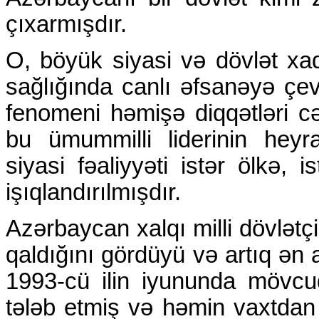
çıxarmışdır.
O, böyük siyasi və dövlət xadi
sağlığında canlı əfsanəyə çe
fenomeni həmişə diqqətləri cə
bu ümummilli liderinin hey
siyasi fəaliyyəti istər ölkə,
işıqlandırılmışdır.
Azərbaycan xalqı milli dövlətçi
qaldığını gördüyü və artıq ən 
1993-cü ilin iyununda mövcud
tələb etmiş və həmin vaxtdan 