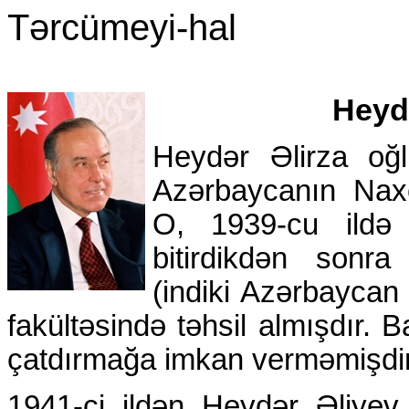
Tərcümeyi-hal
Heydə
Heydər Əlirza oğ
Azərbaycanın Nax
O, 1939-cu ildə
bitirdikdən sonr
(indiki Azərbaycan
fakültəsində təhsil almışdır. 
çatdırmağa imkan verməmişdir
1941-ci ildən Heydər Əliye