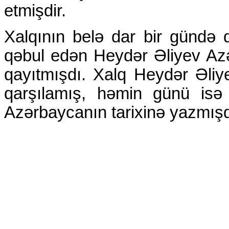
etmişdir.
Xalqının belə dar bir gündə q
qəbul edən Heydər Əliyev Az
qayıtmışdı. Xalq Heydər Əliy
qarşılamış, həmin günü isə 
Azərbaycanın tarixinə yazmışd